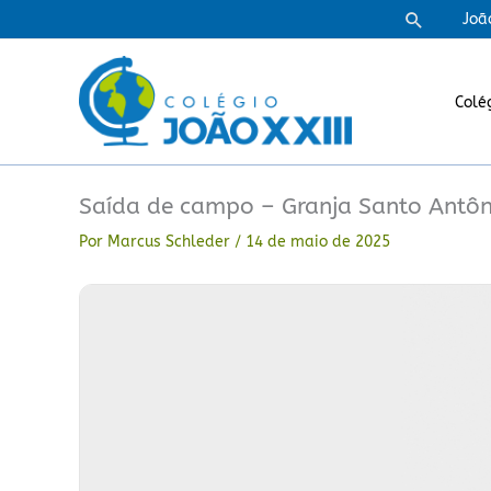
Ir
Pesquisa
Joã
para
o
conteúdo
Colé
Saída de campo – Granja Santo Antôn
Por
Marcus Schleder
/
14 de maio de 2025