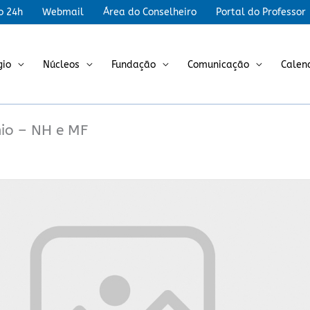
r
o 24h
Webmail
Área do Conselheiro
Portal do Professor
gio
Núcleos
Fundação
Comunicação
Calen
io – NH e MF