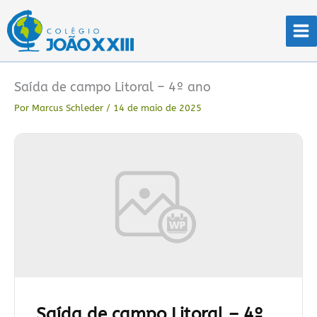
Ir
para
o
conteúdo
Saída de campo Litoral – 4º ano
Por
Marcus Schleder
/
14 de maio de 2025
Saída de campo Litoral – 4º