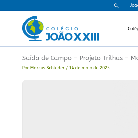
Ir
Pesquisa
Joã
para
o
conteúdo
Colé
Saída de Campo – Projeto Trilhas – M
Por
Marcus Schleder
/
14 de maio de 2025