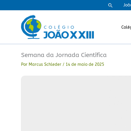
Ir
Pesquisa
Joã
para
o
conteúdo
Colé
Semana da Jornada Científica
Por
Marcus Schleder
/
14 de maio de 2025