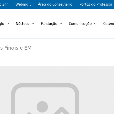
r
o 24h
Webmail
Área do Conselheiro
Portal do Professor
gio
Núcleos
Fundação
Comunicação
Calen
 Finais e EM