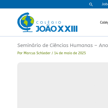
Ir
Pesquisa
Joã
para
o
conteúdo
Colé
Seminário de Ciências Humanas – Anos
Por
Marcus Schleder
/
14 de maio de 2025