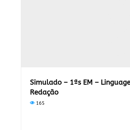
Simulado – 1ªs EM – Linguage
Redação
165