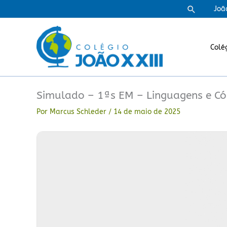
Ir
Pesquisa
Joã
para
o
conteúdo
Colé
Simulado – 1ªs EM – Linguagens e Có
Por
Marcus Schleder
/
14 de maio de 2025