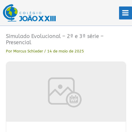
Ir
para
o
conteúdo
Simulado Evolucional – 2ª e 3ª série –
Presencial
Por
Marcus Schleder
/
14 de maio de 2025