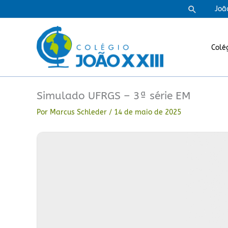
Ir
Pesquisa
Joã
para
o
conteúdo
Colé
Simulado UFRGS – 3ª série EM
Por
Marcus Schleder
/
14 de maio de 2025