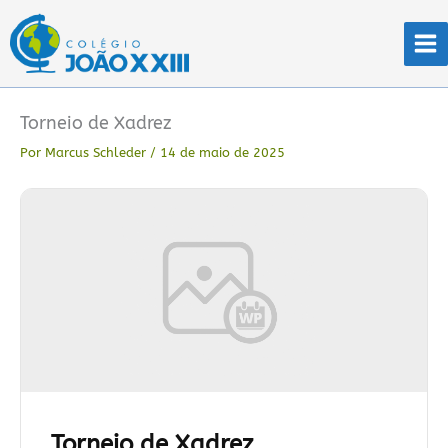
Ir
para
o
conteúdo
Torneio de Xadrez
Por
Marcus Schleder
/
14 de maio de 2025
Torneio de Xadrez