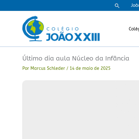
Ir
Pesquisa
Joã
para
o
conteúdo
Colé
Último dia aula Núcleo da Infância
Por
Marcus Schleder
/
14 de maio de 2025