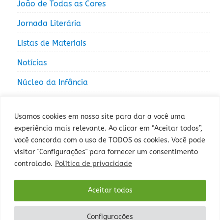
João de Todas as Cores
Jornada Literária
Listas de Materiais
Notícias
Núcleo da Infância
Núcleo da Juventude
Usamos cookies em nosso site para dar a você uma
experiência mais relevante. Ao clicar em “Aceitar todos”,
você concorda com o uso de TODOS os cookies. Você pode
visitar "Configurações" para fornecer um consentimento
controlado.
Política de privacidade
Rua Sepé Tiaraju, 1013 - Bairro Santa Tereza, Porto Alegre - RS -
Aceitar todos
CEP: 90840-327 - Fone: (51) 3235-5000.
Configurações