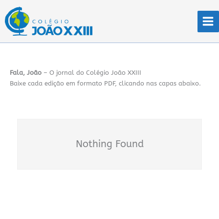
Ir
para
o
conteúdo
Fala, João
– O jornal do Colégio João XXIII
Baixe cada edição em formato PDF, clicando nas capas abaixo.
Nothing Found