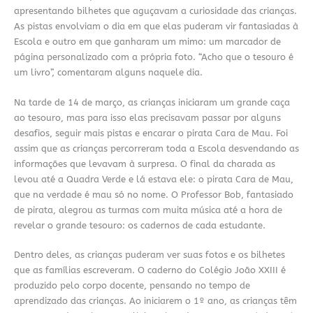
apresentando bilhetes que aguçavam a curiosidade das crianças.
As pistas envolviam o dia em que elas puderam vir fantasiadas à
Escola e outro em que ganharam um mimo: um marcador de
página personalizado com a própria foto. “Acho que o tesouro é
um livro”, comentaram alguns naquele dia.
Na tarde de 14 de março, as crianças iniciaram um grande caça
ao tesouro, mas para isso elas precisavam passar por alguns
desafios, seguir mais pistas e encarar o pirata Cara de Mau. Foi
assim que as crianças percorreram toda a Escola desvendando as
informações que levavam à surpresa. O final da charada as
levou até a Quadra Verde e lá estava ele: o pirata Cara de Mau,
que na verdade é mau só no nome. O Professor Bob, fantasiado
de pirata, alegrou as turmas com muita música até a hora de
revelar o grande tesouro: os cadernos de cada estudante.
Dentro deles, as crianças puderam ver suas fotos e os bilhetes
que as famílias escreveram. O caderno do Colégio João XXIII é
produzido pelo corpo docente, pensando no tempo de
aprendizado das crianças. Ao iniciarem o 1º ano, as crianças têm