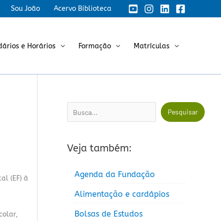
Sou João
Acervo Biblioteca
dários e Horários
Formação
Matrículas
Pesquisar
Pesquisar
Veja também:
Agenda da Fundação
al (EF) à
Alimentação e cardápios
Bolsas de Estudos
colar,