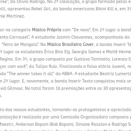
ense”, da Olivia Rodrigo. Na 2ª colocação, o grupo formado pelas 
lli, apresentou Rebel Girl, da banda americana Bikini Kill e, em 3º
nie Martinez.
gar na categoria
Música Própria
com “De novo”. Em 2º lugar a band
nto Carrousel”. A estudante Jasmin Chavannes, acompanhada do s
“Feira de Mangaio”. Na
Música Brasileira Cover
, a banda Inserir T
º lugar os estudantes Érico Bins Ely, Georgia Gomes e Maitê Hen
egina. Em 3º, o grupo composto por Gustavo Taminato, Lorenzo Se
r com você”, da Tulipa Ruiz. Finalizando a faixa etária Juvenil, n
ndo “The winner takes it all” do ABBA. A estudante Beatriz Lumert
 em 2º lugar. E, novamente, a banda Inserir Texto conquistou mais 
avid Gilmour. No total foram 16 premiações entre as 30 apresenta
.
o dos nossos estudantes, tornando-os protagonistas e apreciado
ganização é realizada por uma Comissão Organizadora composta p
Maestri, Anderson Bopsin (Bob Bopsin), Simone Rasslan e Rodrigo 