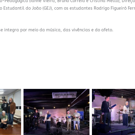
Pedagógica (Ianne Vieira, Bruno Correia e Cristina Mello), Direç
 Estudantil do João (GEJ), com os estudantes Rodrigo Figueiró Fer
 integra por meio da música, das vivências e do afeto.
a
Sem legenda
Sem legen