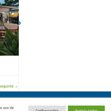
da
Sem legenda
Sem lege
 seguinte
→
legre - RS - CEP: 90840-327 - Fone: (51) 3235-5000.
 o uso de
Configurações
Aceitar todos