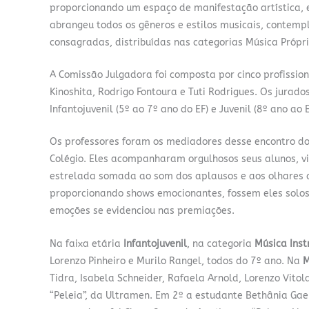
proporcionando um espaço de manifestação artística, 
abrangeu todos os gêneros e estilos musicais, contem
consagradas, distribuídas nas categorias Música Própri
A Comissão Julgadora foi composta por cinco profission
Kinoshita, Rodrigo Fontoura e Tuti Rodrigues. Os jurad
Infantojuvenil (5º ao 7º ano do EF) e Juvenil (8º ano a
Os professores foram os mediadores desse encontro do
Colégio. Eles acompanharam orgulhosos seus alunos, v
estrelada somada ao som dos aplausos e aos olhares 
proporcionando shows emocionantes, fossem eles solos,
emoções se evidenciou nas premiações.
Na faixa etária
Infantojuvenil
, na categoria
Música Inst
Lorenzo Pinheiro e Murilo Rangel, todos do 7º ano. Na
M
Tidra, Isabela Schneider, Rafaela Arnold, Lorenzo Vit
“Peleia”, da Ultramen. Em 2º a estudante Bethânia Gae