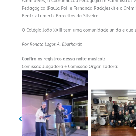
Além deles, a Coordenação Pedagógica e Administrativo-
Pedagógica (Paula Poli e Fernanda Radajeski) e o Grêmio
Beatriz Lumertz Barcellos da Silveira.
O Colégio João XXIII tem uma comunidade unida e que se
Por Renata Lages A. Eberhardt
Confira os registros dessa noite musical:
Comissão Julgadora e Comissão Organizadora:
Sem legenda
Sem legend