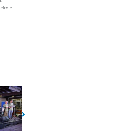
ão
reira e
da
Sem legenda
Sem lege