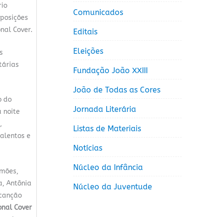
rio
Comunicados
mposições
nal Cover.
Editais
Eleições
s
tárias
Fundação João XXIII
João de Todas as Cores
o do
Jornada Literária
 noite
,
Listas de Materiais
talentos e
Notícias
Núcleo da Infância
imões,
a, Antônia
Núcleo da Juventude
 canção
onal Cover