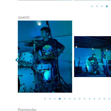
Juvenil:
Sem legenda
Sem legend
Premiação: