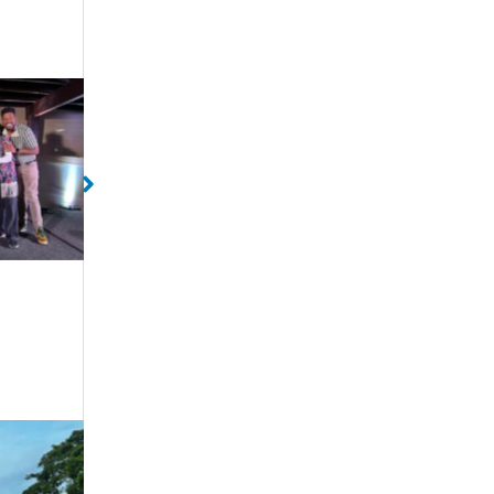
da
Sem legenda
Sem lege