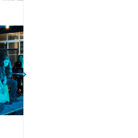
da
Sem legenda
Sem lege