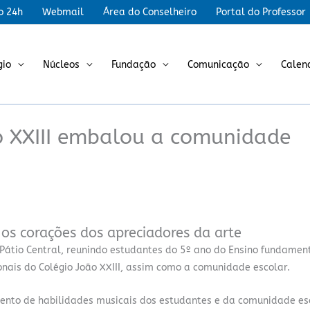
r
o 24h
Webmail
Área do Conselheiro
Portal do Professor
gio
Núcleos
Fundação
Comunicação
Calen
o XXIII embalou a comunidade
os corações dos apreciadores da arte
 Pátio Central, reunindo estudantes do 5º ano do Ensino fundament
ionais do Colégio João XXIII, assim como a comunidade escolar.
mento de habilidades musicais dos estudantes e da comunidade es