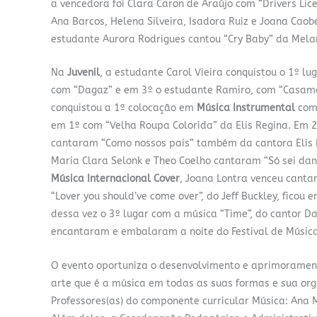
a vencedora foi Clara Caron de Araújo com “Drivers Lic
Ana Barcos, Helena Silveira, Isadora Ruiz e Joana Caobe
estudante Aurora Rodrigues cantou “Cry Baby” da Mela
Na
Juvenil
, a estudante Carol Vieira conquistou o 1º lu
com “Dagaz” e em 3º o estudante Ramiro, com “Casame
conquistou a 1ª colocação em
Música Instrumental
com 
em 1º com “Velha Roupa Colorida” da Elis Regina. Em 2
cantaram “Como nossos pais” também da cantora Elis R
Maria Clara Selonk e Theo Coelho cantaram “Só sei dança
Música Internacional Cover
, Joana Lontra venceu canta
“Lover you should’ve come over”, do Jeff Buckley, ficou
dessa vez o 3º lugar com a música “Time”, do cantor D
encantaram e embalaram a noite do Festival de Música
O evento oportuniza o desenvolvimento e aprimorament
arte que é a música em todas as suas formas e sua or
Professores(as) do componente curricular Música: Ana 