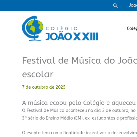
Ir
Pesquisa
Joã
para
o
conteúdo
Colé
Festival de Música do Joã
escolar
7 de outubro de 2025
A música ecoou pelo Colégio e aqueceu 
O Festival de Música aconteceu no dia 3 de outubro, no
3ª série do Ensino Médio (EM), ex-estudantes e profiss
O evento tem como finalidade incentivar o desenvolvi