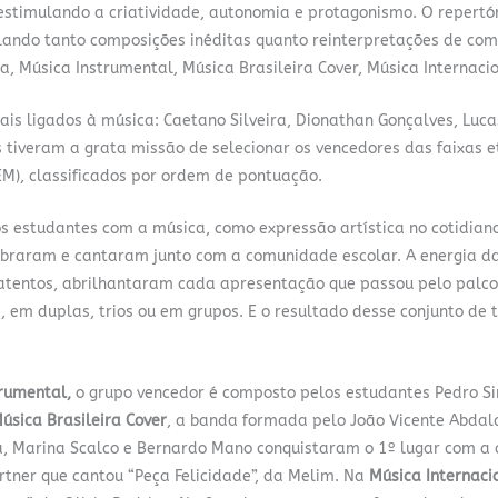
estimulando a criatividade, autonomia e protagonismo. O repertó
plando tanto composições inéditas quanto reinterpretações de co
a, Música Instrumental, Música Brasileira Cover, Música Internacio
ais ligados à música: Caetano Silveira, Dionathan Gonçalves, Luca
os tiveram a grata missão de selecionar os vencedores das faixas e
o EM), classificados por ordem de pontuação.
s estudantes com a música, como expressão artística no cotidian
ibraram e cantaram junto com a comunidade escolar. A energia da
atentos, abrilhantaram cada apresentação que passou pelo palco
 em duplas, trios ou em grupos. E o resultado desse conjunto de 
rumental,
o grupo vencedor é composto pelos estudantes Pedro S
úsica Brasileira Cover
, a banda formada pelo João Vicente Abdal
ola, Marina Scalco e Bernardo Mano conquistaram o 1º lugar com a
rtner que cantou “Peça Felicidade”, da Melim. Na
Música Internaci