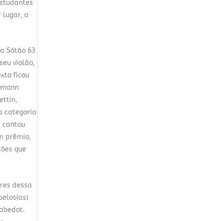
estudantes
 lugar, a
a Sótão 63
eu violão,
exto ficou
nemann
ttin,
a categoria
z cantou
um prêmio,
ções que
res dessa
elos(as)
Sabedot.