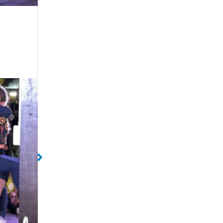
da
Sem legenda
Sem lege