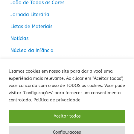
João de Todas as Cores
Jornada Literária
Listas de Materiais
Notícias
Núcleo da Infância
Núcleo da Juventude
Usamos cookies em nosso site para dar a você uma
experiência mais relevante. Ao clicar em “Aceitar todos”,
você concorda com o uso de TODOS os cookies. Você pode
visitar "Configurações" para fornecer um consentimento
controlado.
Política de privacidade
Rua Sepé Tiaraju, 1013 - Bairro Santa Tereza, Porto Alegre - RS -
Aceitar todos
CEP: 90840-327 - Fone: (51) 3235-5000.
Configurações