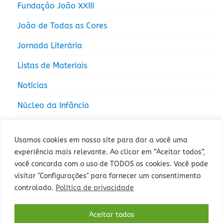
Fundação João XXIII
João de Todas as Cores
Jornada Literária
Listas de Materiais
Notícias
Núcleo da Infância
Núcleo da Juventude
Usamos cookies em nosso site para dar a você uma
experiência mais relevante. Ao clicar em “Aceitar todos”,
você concorda com o uso de TODOS os cookies. Você pode
visitar "Configurações" para fornecer um consentimento
controlado.
Política de privacidade
Rua Sepé Tiaraju, 1013 - Bairro Santa Tereza, Porto Alegre - RS -
Aceitar todos
CEP: 90840-327 - Fone: (51) 3235-5000.