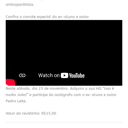
anticapacitistas.
Confira o convite especial do ex-aluno e autor
Neste sábado, dia 23 de novembro. Adquira a sua HQ “Isso é
muito João!” e participe do autógrafo com o ex-aluno e autor
Pedro Leite.
Valor da revistinha: R$15,00