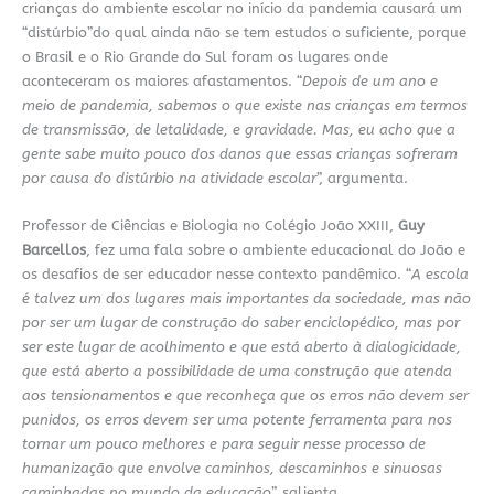
crianças do ambiente escolar no início da pandemia causará um
“distúrbio”do qual ainda não se tem estudos o suficiente, porque
o Brasil e o Rio Grande do Sul foram os lugares onde
aconteceram os maiores afastamentos. “
Depois de um ano e
meio de pandemia, sabemos o que existe nas crianças em termos
de transmissão, de letalidade, e gravidade. Mas, eu acho que a
gente sabe muito pouco dos danos que essas crianças sofreram
por causa do distúrbio na atividade escolar
”, argumenta.
Professor de Ciências e Biologia no Colégio João XXIII,
Guy
Barcellos
, fez uma fala sobre o ambiente educacional do João e
os desafios de ser educador nesse contexto pandêmico. “
A escola
é talvez um dos lugares mais importantes da sociedade, mas não
por ser um lugar de construção do saber enciclopédico, mas por
ser este lugar de acolhimento e que está aberto à dialogicidade,
que está aberto a possibilidade de uma construção que atenda
aos tensionamentos e que reconheça que os erros não devem ser
punidos, os erros devem ser uma potente ferramenta para nos
tornar um pouco melhores e para seguir nesse processo de
humanização que envolve caminhos, descaminhos e sinuosas
caminhadas no mundo da educação
”, salienta.