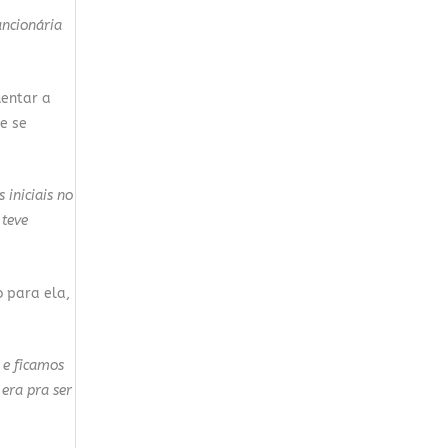
uncionária
uentar a
e se
 iniciais no
 teve
 para ela,
 e ficamos
era pra ser