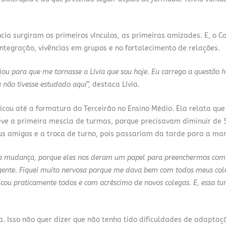
cia surgiram os primeiros vínculos, as primeiras amizades. E, o Co
ntegração, vivências em grupos e no fortalecimento de relações.
iou para que me tornasse a Lívia que sou hoje. Eu carrego a questão
u não tivesse estudado aqui
“, destaca Lívia.
icou até a formatura do Terceirão no Ensino Médio. Ela relata qu
eve a primeira mescla de turmas, porque precisavam diminuir de 
us amigos e a troca de turno, pois passariam da tarde para a ma
sa mudança, porque eles nos deram um papel para preenchermos com
ente. Fiquei muito nervosa porque me dava bem com todos meus cole
cou praticamente todos e com acréscimo de novos colegas. E, essa t
. Isso não quer dizer que não tenha tido dificuldades de adaptaç