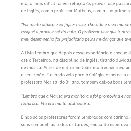
ela, o mais difícil foi em relação às provas, que pass
de inglês, com o professor Matheus, com a sua primeir
“Foi muito atípico e eu fiquei triste, chocada e meu mund
rasguei a prova e saí da aula. O professor teve que ir at
meu desempenho foi prejudicado pelas mudanças que tive 
A Lívia lembra que depois dessa experiência e choque 
até o Terceirão, na disciplina de inglês, tirando dúvid
de música. Antes de entrar no João, ela frequentava u
e seu irmão. E quando veio para o Colégio, aconteceu 
professora Marisa, do 3º ano, também deixou boas lem
“Lembro que a Marisa era monitora e foi promovida e nós 
recíproco. Ela era muito acolhedora.”
E não só os professores foram lembrados com carinho, 
suas companhias todas as tardes, enquanto esperava s