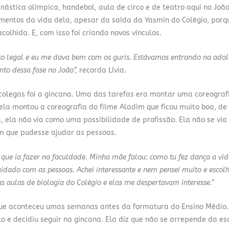
ginástica olímpica, handebol, aula de circo e de teatro aqui no João
mentos da vida dela, apesar da saída da Yasmin do Colégio, porq
olhida. E, com isso foi criando novos vínculos.
to legal e eu me dava bem com os guris. Estávamos entrando na adol
o dessa fase no João”,
recorda Lívia.
olegas foi a gincana. Uma das tarefas era montar uma coreogra
 ela montou a coreografia do filme Aladim que ficou muito boa, de
a, ela não via como uma possibilidade de profissão. Ela não se vi
em que pudesse ajudar as pessoas.
 que ia fazer na faculdade. Minha mãe falou: como tu fez dança a vid
uidado com as pessoas. Achei interessante e nem pensei muito e escolh
s aulas de biologia do Colégio e elas me despertavam interesse.”
que aconteceu umas semanas antes da formatura do Ensino Médio
e decidiu seguir na gincana. Ela diz que não se arrepende da es