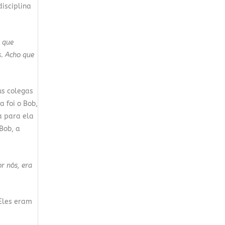
disciplina
o que
s. Acho que
us colegas
a foi o Bob,
a para ela
Bob, a
r nós, era
 Eles eram