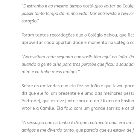
“É estranho e ao mesmo tempo nostálgico voltar ao Colégi
passei tanto tempo da minha vida. Dar entrevista é revive
coração.”
Foram tantas recordações que o Colégio deixou, que fica
aproveitar cada oportunidade e momento no Colégio co
“Aproveitem cada segundo que vocês têm aqui no João. Po
quando a gente olha para trás percebe que ficou a saudade
mim e eu tinha meus amigos.”
Sobre as amizades que ela fez no João e que levou para
diz que ele foi um presente e é uma das melhores pes
Andrade), que esteve junto com ela do 2º ano do Ensin
Vítor e a Camile. Ela fala com um grande sorriso e os o
“A sensação que eu tenho é de que realmente aqui era uma
amigos e me divertia tanto, que parecia que eu estava de fé