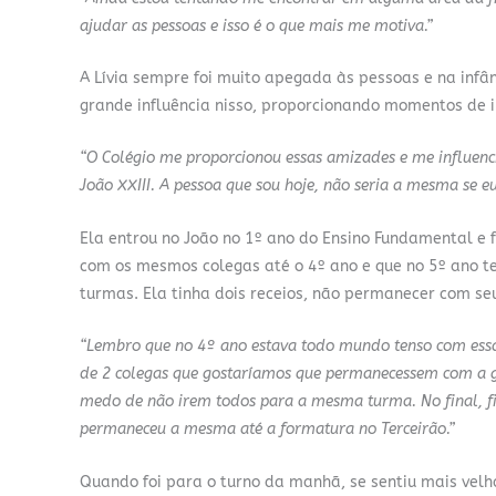
ajudar as pessoas e isso é o que mais me motiva.”
A Lívia sempre foi muito apegada às pessoas e na infân
grande influência nisso, proporcionando momentos de i
“O Colégio me proporcionou essas amizades e me influenc
João XXIII. A pessoa que sou hoje, não seria a mesma se e
Ela entrou no João no 1º ano do Ensino Fundamental e f
com os mesmos colegas até o 4º ano e que no 5º ano t
turmas. Ela tinha dois receios, não permanecer com se
“Lembro que no 4º ano estava todo mundo tenso com es
de 2 colegas que gostaríamos que permanecessem com a g
medo de não irem todos para a mesma turma. No final, fi
permaneceu a mesma até a formatura no Terceirão.”
Quando foi para o turno da manhã, se sentiu mais velha