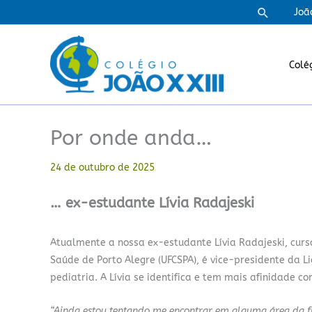
Ir
Pesquisa
Joã
para
o
conteúdo
Colé
Por onde anda…
24 de outubro de 2025
… ex-estudante Lívia Radajeski
Atualmente a nossa ex-estudante Lívia Radajeski, cursa
Saúde de Porto Alegre (UFCSPA), é vice-presidente da 
pediatria. A Lívia se identifica e tem mais afinidade c
“Ainda estou tentando me encontrar em alguma área da fi