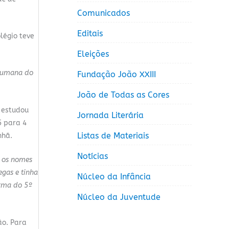
Comunicados
Editais
légio teve
Eleições
 humana do
Fundação João XXIII
João de Todas as Cores
e estudou
Jornada Literária
5 para 4
Listas de Materiais
nhã.
Notícias
 os nomes
gas e tinha
Núcleo da Infância
urma do 5º
Núcleo da Juventude
ão. Para