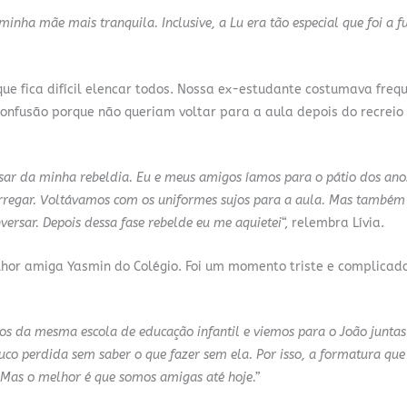
nha mãe mais tranquila. Inclusive, a Lu era tão especial que foi a f
ue fica difícil elencar todos. Nossa ex-estudante costumava freq
onfusão porque não queriam voltar para a aula depois do recreio 
sar da minha rebeldia. Eu e meus amigos íamos para o pátio dos anos
orregar. Voltávamos com os uniformes sujos para a aula. Mas também
ersar. Depois dessa fase rebelde eu me aquietei
“, relembra Lívia.
lhor amiga Yasmin do Colégio. Foi um momento triste e complicado
os da mesma escola de educação infantil e viemos para o João juntas
o perdida sem saber o que fazer sem ela. Por isso, a formatura que 
. Mas o melhor é que somos amigas até hoje.”