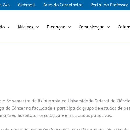
r
o 24h
Webmail
Área do Conselheiro
Portal do Professor
gio
Núcleos
Fundação
Comunicação
Calen
 o 6º semestre de fisioterapia na Universidade Federal de Ciênci
Liga do Câncer na faculdade e participa do grupo de estudos de p
om a área hospitalar oncológica e em cuidados paliativos.
sioterapia e do que pretendo seguir depois de formada. Tenho vonta