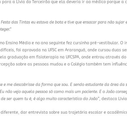
ia para a Lívia do Terceirão que ela deveria ir ao médico porque a 
Festa das Tintas eu estava de bota e tive que ensacar para não sujar 
teger.”
 Ensino Médio e no ano seguinte fez cursinho pré-vestibular. O in
 difíceis, foi aprovada na UFSC em Araranguá, onde cursou duas s
ela graduação em fisioterapia na UFCSPA, onde entrou através do
percepção sobre as pessoas mudou e o Colégio também tem influênc
e e me descobrisse da forma que sou. E sendo estudante da área da 
Eu não vejo aquela pessoa só como mais um paciente. E o João conse
 de ser quem tu é, é algo muito característico do João”
, destaca Lívi
diferente, dar entrevista sobre sua trajetória escolar e acadêmic