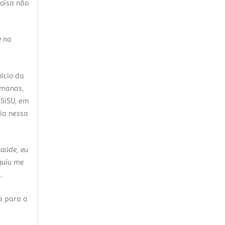
coisa não
e na
ício da
emanas,
 SiSU, em
ia nessa
saúde, eu
guiu me
a.
a para a