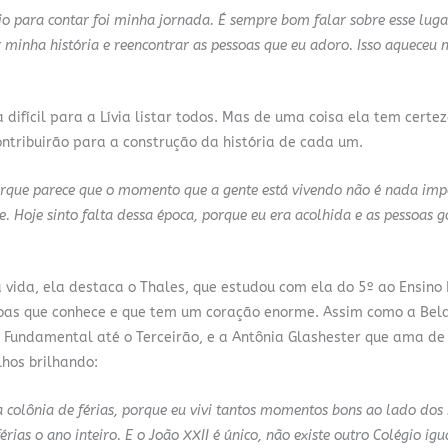
o para contar foi minha jornada. É sempre bom falar sobre esse luga
r minha história e reencontrar as pessoas que eu adoro. Isso aqueceu
 difícil para a Lívia listar todos. Mas de uma coisa ela tem certe
ntribuirão para a construção da história de cada um.
rque parece que o momento que a gente está vivendo não é nada imp
. Hoje sinto falta dessa época, porque eu era acolhida e as pessoas 
 vida, ela destaca o Thales, que estudou com ela do 5º ao Ensino 
soas que conhece e que tem um coração enorme. Assim como a Bela
o Fundamental até o Terceirão, e a Antônia Glashester que ama de
lhos brilhando:
 colônia de férias, porque eu vivi tantos momentos bons ao lado dos
rias o ano inteiro. E o João XXII é único, não existe outro Colégio igua