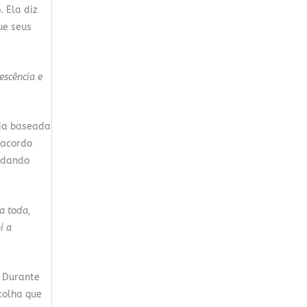
. Ela diz
ue seus
escência e
fia baseada
 acordo
a dando
a toda,
i a
. Durante
colha que