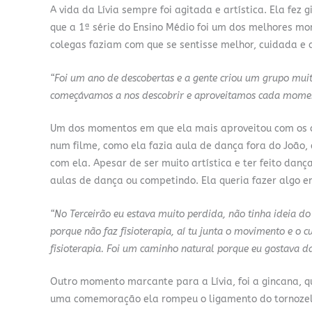
A vida da Lívia sempre foi agitada e artística. Ela fez 
que a 1ª série do Ensino Médio foi um dos melhores mo
colegas faziam com que se sentisse melhor, cuidada e ac
“Foi um ano de descobertas e a gente criou um grupo mui
começávamos a nos descobrir e aproveitamos cada moment
Um dos momentos em que ela mais aproveitou com os c
num filme, como ela fazia aula de dança fora do João,
com ela. Apesar de ser muito artística e ter feito danç
aulas de dança ou competindo. Ela queria fazer algo 
“No Terceirão eu estava muito perdida, não tinha ideia do
porque não faz fisioterapia, aí tu junta o movimento e o c
fisioterapia. Foi um caminho natural porque eu gostava da
Outro momento marcante para a Lívia, foi a gincana, 
uma comemoração ela rompeu o ligamento do tornozelo 