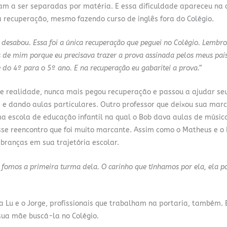
aram a ser separadas por matéria. E essa dificuldade apareceu na 
a recuperação, mesmo fazendo curso de inglês fora do Colégio.
o desabou. Essa foi a única recuperação que peguei no Colégio. Lembr
rás de mim porque eu precisava trazer a prova assinada pelos meus pai
do 4º para o 5º ano. E na recuperação eu gabaritei a prova.”
de realidade, nunca mais pegou recuperação e passou a ajudar se
as e dando aulas particulares. Outro professor que deixou sua marc
ma escola de educação infantil na qual o Bob dava aulas de músic
esse reencontro que foi muito marcante. Assim como o Matheus e o 
branças em sua trajetória escolar.
fomos a primeira turma dela. O carinho que tínhamos por ela, ela po
a Lu e o Jorge, profissionais que trabalham na portaria, também.
ua mãe buscá-la no Colégio.