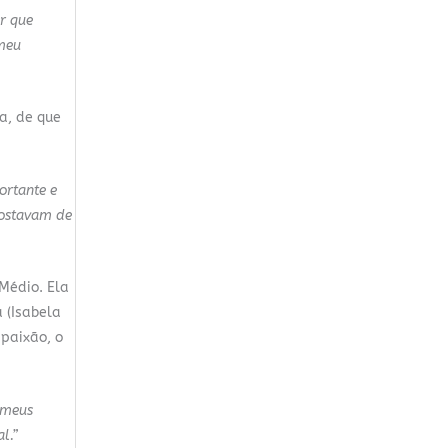
r que
 meu
za, de que
ortante e
gostavam de
Médio. Ela
 (Isabela
 paixão, o
 meus
l.”