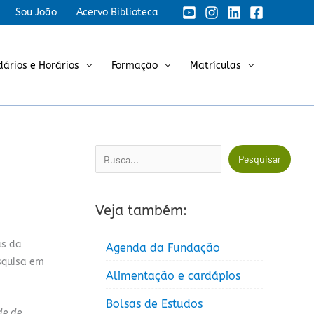
Sou João
Acervo Biblioteca
dários e Horários
Formação
Matrículas
Pesquisar
Pesquisar
Veja também:
as da
Agenda da Fundação
esquisa em
Alimentação e cardápios
Bolsas de Estudos
de de