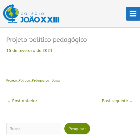
Ir
para
o
conteúdo
Projeto político pedagógico
15 de fevereiro de 2021
Projeto_Politico_Pedagogico
Baixar
←
Post anterior
Post seguinte
→
Pesquisar
Pesquisar