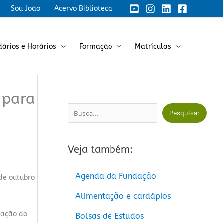
Sou João
Acervo Biblioteca
dários e Horários
Formação
Matrículas
 para
Pesquisar
Pesquisar
Veja também:
Agenda da Fundação
 de outubro
Alimentação e cardápios
dação do
Bolsas de Estudos