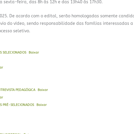
 a sexta-feira, das 8h às 12h e das 13h40 às 17h30.
 2025. De acordo com o edital, serão homologadas somente candid
io do vídeo, sendo responsabilidade das famílias interessadas a
cesso seletivo.
OS SELECIONADOS
Baixar
ar
NTREVISTA PEDAGÓGICA
Baixar
ar
OS PRÉ-SELECIONADOS
Baixar