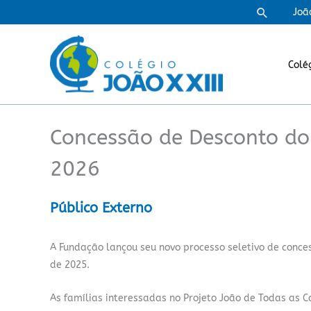
Ir
Pesquisa
Joã
para
o
conteúdo
Colé
Concessão de Desconto do 
2026
Público Externo
A Fundação lançou seu novo processo seletivo de conce
de 2025.
As famílias interessadas no Projeto João de Todas as 