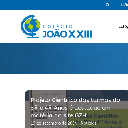
Ir
Pesquisa
Joã
para
o
conteúdo
Colé
Projeto Científico das turmas do
3º e 4º Anos é destaque em
matéria do site GZH
19 de setembro de 2024
•
Notícias