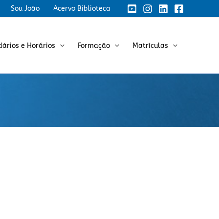
Sou João
Acervo Biblioteca
dários e Horários
Formação
Matrículas