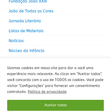
Fundação João XXIII
João de Todas as Cores
Jornada Literária
Listas de Materiais
Notícias
Núcleo da Infância
Núcleo da Juventude
Usamos cookies em nosso site para dar a você uma
experiência mais relevante. Ao clicar em “Aceitar todos”,
você concorda com o uso de TODOS os cookies. Você pode
visitar "Configurações" para fornecer um consentimento
controlado.
Política de privacidade
Rua Sepé Tiaraju, 1013 - Bairro Santa Tereza, Porto Alegre - RS -
Aceitar todos
CEP: 90840-327 - Fone: (51) 3235-5000.