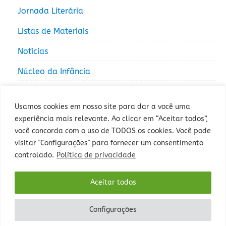
Jornada Literária
Listas de Materiais
Notícias
Núcleo da Infância
Núcleo da Juventude
Usamos cookies em nosso site para dar a você uma
experiência mais relevante. Ao clicar em “Aceitar todos”,
você concorda com o uso de TODOS os cookies. Você pode
visitar "Configurações" para fornecer um consentimento
controlado.
Política de privacidade
Rua Sepé Tiaraju, 1013 - Bairro Santa Tereza, Porto Alegre - RS -
Aceitar todos
CEP: 90840-327 - Fone: (51) 3235-5000.
Configurações