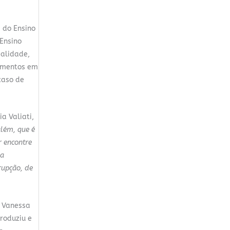
a do Ensino
Ensino
salidade,
timentos em
caso de
a Valiati,
além, que é
r encontre
ma
rupção, de
e Vanessa
roduziu e