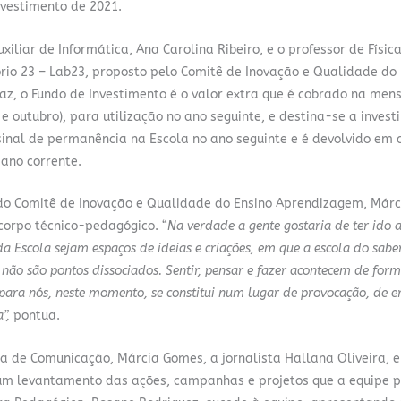
nvestimento de 2021.
xiliar de Informática, Ana Carolina Ribeiro, e o professor de Físic
rio 23 – Lab23, proposto pelo Comitê de Inovação e Qualidade do 
z, o Fundo de Investimento é o valor extra que é cobrado na men
 outubro), para utilização no ano seguinte, e destina-se a inves
 sinal de permanência na Escola no ano seguinte e é devolvido em 
 ano corrente.
do Comitê de Inovação e Qualidade do Ensino Aprendizagem, Márci
corpo técnico-pedagógico. “
Na verdade a gente gostaria de ter ido 
a Escola sejam espaços de ideias e criações, em que a escola do sabe
 não são pontos dissociados. Sentir, pensar e fazer acontecem de for
para nós, neste momento, se constitui num lugar de provocação, de e
a”,
pontua.
a de Comunicação, Márcia Gomes, a jornalista Hallana Oliveira, 
um levantamento das ações, campanhas e projetos que a equipe p