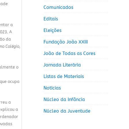
dade
Comunicados
Editais
entar a
Eleições
023. A
ção da
Fundação João XXIII
no Colégio,
João de Todas as Cores
Jornada Literária
ualmente o
Listas de Materiais
 que ocupa
Notícias
Núcleo da Infância
rreu a
xplicou a
Núcleo da Juventude
ordenador
rovadas