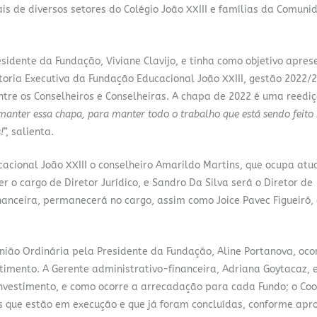
ais de diversos setores do Colégio João XXIII e famílias da Comuni
esidente da Fundação, Viviane Clavijo, e tinha como objetivo apres
etoria Executiva da Fundação Educacional João XXIII, gestão 2022/2
tre os Conselheiros e Conselheiras. A chapa de 2022 é uma reedi
anter essa chapa, para manter todo o trabalho que está sendo feito 
!
”, salienta.
acional João XXIII o conselheiro Amarildo Martins, que ocupa at
r o cargo de Diretor Jurídico, e Sandro Da Silva será o Diretor de
nanceira, permanecerá no cargo, assim como Joice Pavec Figueiró,
ião Ordinária pela Presidente da Fundação, Aline Portanova, oco
imento. A Gerente administrativo-financeira, Adriana Goytacaz, e
 Investimento, e como ocorre a arrecadação para cada Fundo; o Co
ras que estão em execução e que já foram concluídas, conforme ap