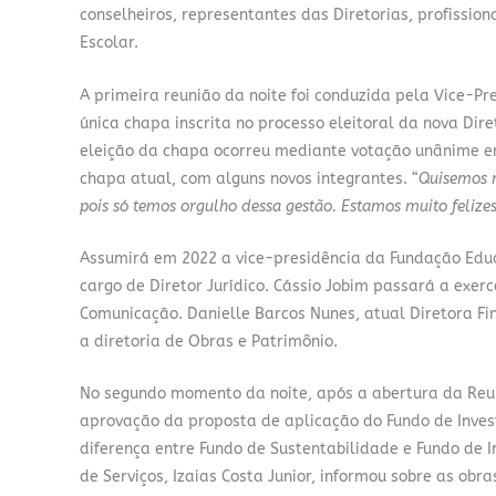
conselheiros, representantes das Diretorias, profission
Escolar.
A primeira reunião da noite foi conduzida pela Vice-Pr
única chapa inscrita no processo eleitoral da nova Dir
eleição da chapa ocorreu mediante votação unânime en
chapa atual, com alguns novos integrantes. “
Quisemos m
pois só temos orgulho dessa gestão. Estamos muito felizes
Assumirá em 2022 a vice-presidência da Fundação Educ
cargo de Diretor Jurídico. Cássio Jobim passará a exerce
Comunicação. Danielle Barcos Nunes, atual Diretora Fi
a diretoria de Obras e Patrimônio.
No segundo momento da noite, após a abertura da Reun
aprovação da proposta de aplicação do Fundo de Invest
diferença entre Fundo de Sustentabilidade e Fundo de
de Serviços, Izaias Costa Junior, informou sobre as ob