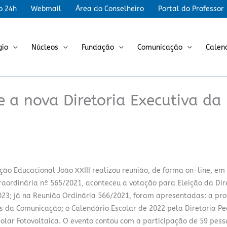
r
o 24h
Webmail
Área do Conselheiro
Portal do Professor
gio
Núcleos
Fundação
Comunicação
Calen
e a nova Diretoria Executiva da
ção Educacional João XXIII realizou reunião, de forma on-line, em
raordinária nº 565/2021, aconteceu a votação para Eleição da Dir
023; já na Reunião Ordinária 566/2021, foram apresentadas: a pr
os da Comunicação; o Calendário Escolar de 2022 pela Diretoria P
olar Fotovoltaica. O evento contou com a participação de 59 pess