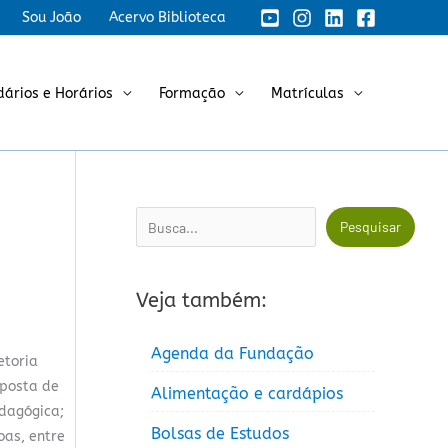
Sou João
Acervo Biblioteca
dários e Horários
Formação
Matrículas
Pesquisar
Pesquisar
Veja também:
Agenda da Fundação
etoria
oposta de
Alimentação e cardápios
edagógica;
Bolsas de Estudos
oas, entre