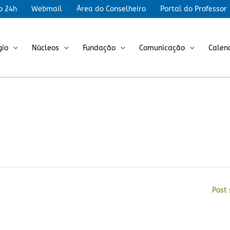
r
o 24h
Webmail
Área do Conselheiro
Portal do Professor
gio
Núcleos
Fundação
Comunicação
Calen
Post