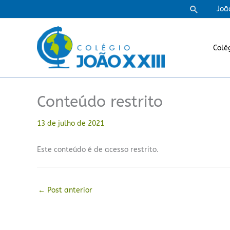
Ir
Pesquisa
Joã
para
o
conteúdo
Colé
Conteúdo restrito
13 de julho de 2021
Este conteúdo é de acesso restrito.
←
Post anterior