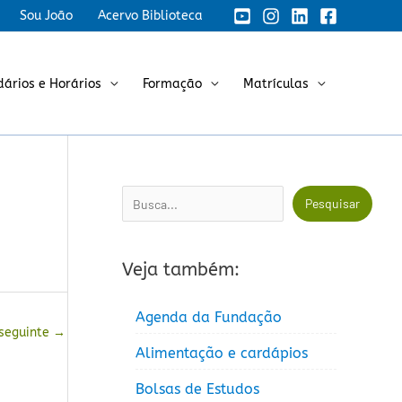
Sou João
Acervo Biblioteca
dários e Horários
Formação
Matrículas
Pesquisar
Pesquisar
Veja também:
Agenda da Fundação
 seguinte
→
Alimentação e cardápios
Bolsas de Estudos