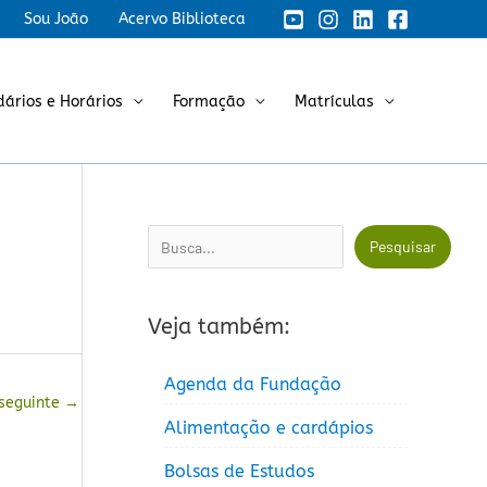
Sou João
Acervo Biblioteca
dários e Horários
Formação
Matrículas
Pesquisar
Pesquisar
Veja também:
Agenda da Fundação
 seguinte
→
Alimentação e cardápios
Bolsas de Estudos