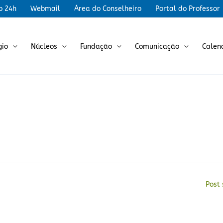
r
o 24h
Webmail
Área do Conselheiro
Portal do Professor
gio
Núcleos
Fundação
Comunicação
Calen
Post