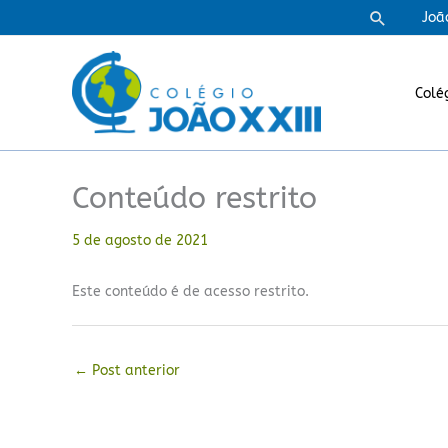
Ir
Pesquisa
Joã
para
o
conteúdo
Colé
Conteúdo restrito
5 de agosto de 2021
Este conteúdo é de acesso restrito.
←
Post anterior