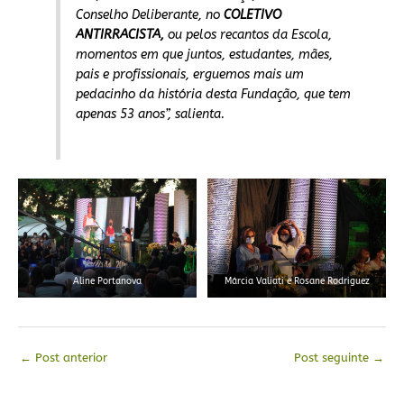
Conselho Deliberante, no
COLETIVO
ANTIRRACISTA
,
ou pelos recantos da
E
scola,
momentos em que juntos, estudantes, mães,
pais e profissionais
,
erguemos mais um
pedacinho da história desta Fundação, que tem
apenas 53 anos”
, salienta.
Aline Portanova
Márcia Valiati e Rosane Rodriguez
←
Post anterior
Post seguinte
→