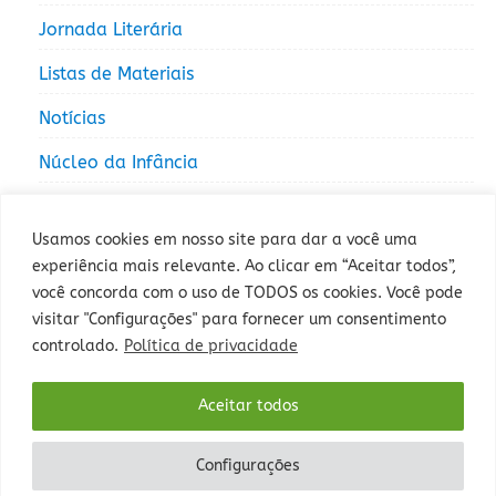
Jornada Literária
Listas de Materiais
Notícias
Núcleo da Infância
Núcleo da Juventude
Usamos cookies em nosso site para dar a você uma
experiência mais relevante. Ao clicar em “Aceitar todos”,
você concorda com o uso de TODOS os cookies. Você pode
visitar "Configurações" para fornecer um consentimento
controlado.
Política de privacidade
Rua Sepé Tiaraju, 1013 - Bairro Santa Tereza, Porto Alegre - RS -
Aceitar todos
CEP: 90840-327 - Fone: (51) 3235-5000.
Configurações