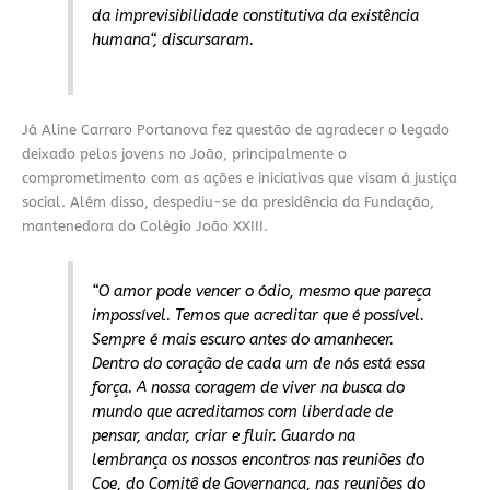
da imprevisibilidade constitutiva da existência
humana
“, discursaram.
Já Aline Carraro Portanova fez questão de agradecer o legado
deixado pelos jovens no João, principalmente o
comprometimento com as ações e iniciativas que vis
a
m
à
justiça
social. Além d
isso,
despedi
u
-se da presidência da Fundação,
mantenedora do Colégio João XXIII.
“
O amor pode vencer o ódio, mesmo que pareça
impossível. Temos que acreditar que é possível.
Sempre é mais escuro antes do amanhecer.
Dentro do coração de cada um de nós está essa
força. A nossa coragem de viver na busca do
mundo que acreditamos com liberdade de
pensar, andar, criar e fluir. Guardo na
lembrança os nossos encontros nas reuniões do
Coe, do Comitê de Governança, nas reuniões do