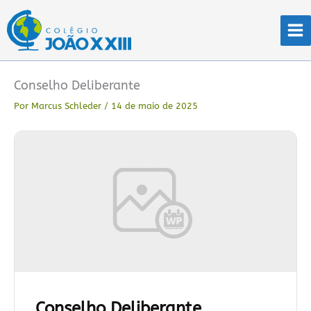
Ir
para
o
conteúdo
Conselho Deliberante
Por
Marcus Schleder
/
14 de maio de 2025
Conselho Deliberante