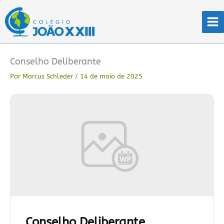
Ir
para
o
conteúdo
Conselho Deliberante
Por
Marcus Schleder
/
14 de maio de 2025
Conselho Deliberante