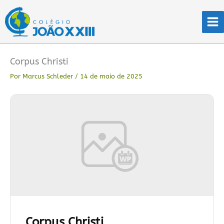
Ir
para
o
conteúdo
Corpus Christi
Por
Marcus Schleder
/
14 de maio de 2025
Corpus Christi