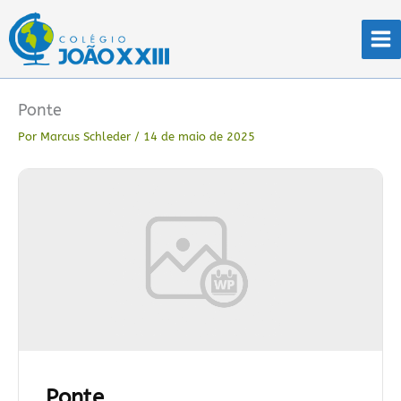
Ir
para
o
conteúdo
Ponte
Por
Marcus Schleder
/
14 de maio de 2025
Ponte