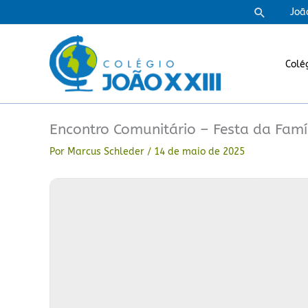
Ir
Pesquisa
Joã
para
o
conteúdo
Colé
Encontro Comunitário – Festa da Famí
Por
Marcus Schleder
/
14 de maio de 2025