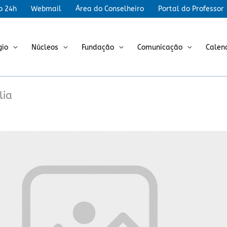
r
o 24h
Webmail
Área do Conselheiro
Portal do Professor
gio
Núcleos
Fundação
Comunicação
Calen
lia