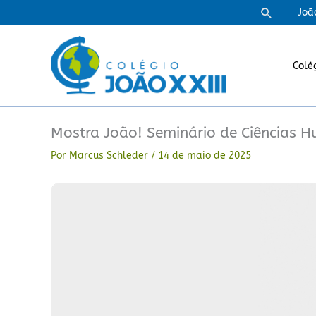
Ir
Pesquisa
Joã
para
o
conteúdo
Colé
Mostra João! Seminário de Ciências 
Por
Marcus Schleder
/
14 de maio de 2025