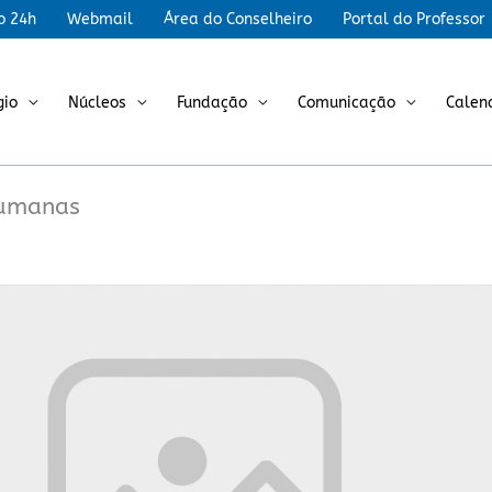
r
o 24h
Webmail
Área do Conselheiro
Portal do Professor
gio
Núcleos
Fundação
Comunicação
Calen
Humanas