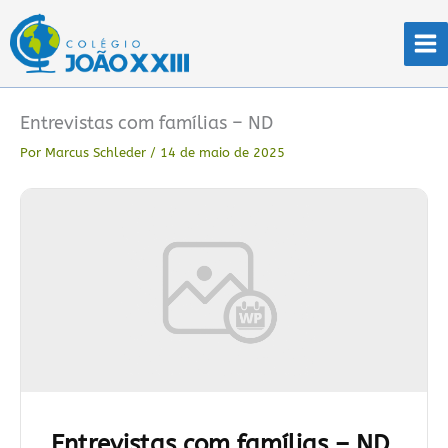
Ir
para
o
conteúdo
Entrevistas com famílias – ND
Por
Marcus Schleder
/
14 de maio de 2025
Entrevistas com famílias – ND