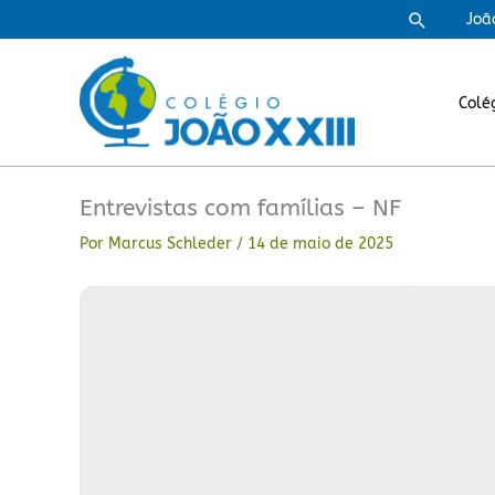
Ir
Pesquisa
Joã
para
o
conteúdo
Colé
Entrevistas com famílias – NF
Por
Marcus Schleder
/
14 de maio de 2025