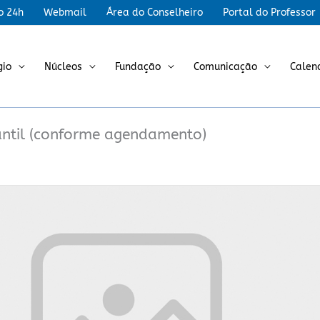
r
o 24h
Webmail
Área do Conselheiro
Portal do Professor
gio
Núcleos
Fundação
Comunicação
Calen
antil (conforme agendamento)