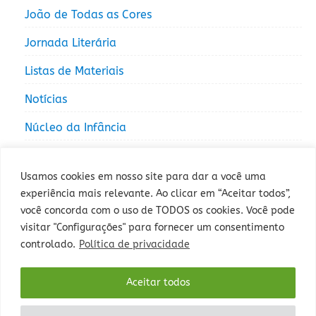
João de Todas as Cores
Jornada Literária
Listas de Materiais
Notícias
Núcleo da Infância
Núcleo da Juventude
Usamos cookies em nosso site para dar a você uma
experiência mais relevante. Ao clicar em “Aceitar todos”,
você concorda com o uso de TODOS os cookies. Você pode
visitar "Configurações" para fornecer um consentimento
controlado.
Política de privacidade
Rua Sepé Tiaraju, 1013 - Bairro Santa Tereza, Porto Alegre - RS -
Aceitar todos
CEP: 90840-327 - Fone: (51) 3235-5000.