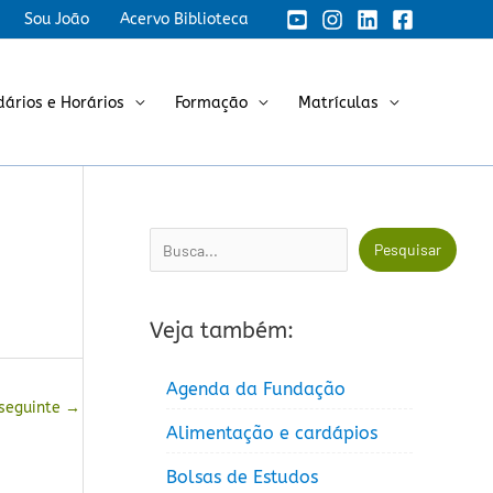
Sou João
Acervo Biblioteca
dários e Horários
Formação
Matrículas
Pesquisar
Pesquisar
Veja também:
Agenda da Fundação
 seguinte
→
Alimentação e cardápios
Bolsas de Estudos