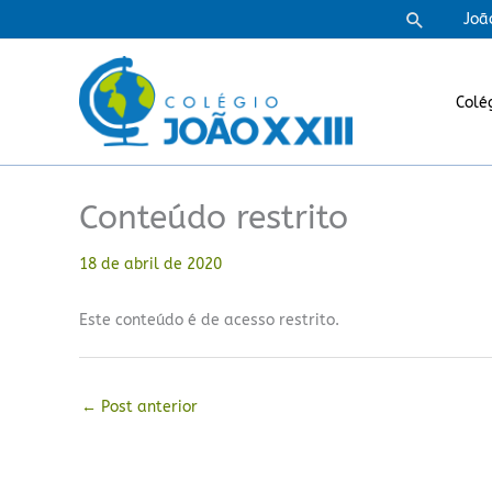
Ir
Pesquisa
Joã
para
o
conteúdo
Colé
Conteúdo restrito
18 de abril de 2020
Este conteúdo é de acesso restrito.
←
Post anterior