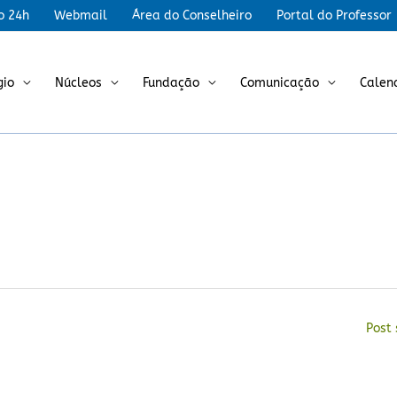
r
o 24h
Webmail
Área do Conselheiro
Portal do Professor
gio
Núcleos
Fundação
Comunicação
Calen
Post