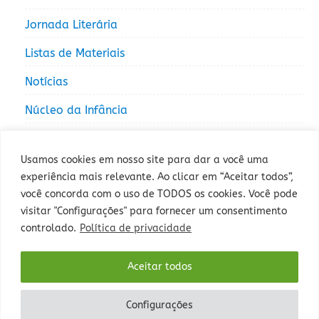
Jornada Literária
Listas de Materiais
Notícias
Núcleo da Infância
Núcleo da Juventude
Usamos cookies em nosso site para dar a você uma
experiência mais relevante. Ao clicar em “Aceitar todos”,
você concorda com o uso de TODOS os cookies. Você pode
visitar "Configurações" para fornecer um consentimento
controlado.
Política de privacidade
Rua Sepé Tiaraju, 1013 - Bairro Santa Tereza, Porto Alegre - RS -
Aceitar todos
CEP: 90840-327 - Fone: (51) 3235-5000.
Configurações