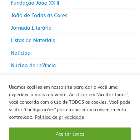
Fundação João XXIII
João de Todas as Cores
Jornada Literária
Listas de Materiais
Notícias
Núcleo da Infância
Núcleo da Juventude
Usamos cookies em nosso site para dar a você uma
experiência mais relevante. Ao clicar em “Aceitar todos”,
você concorda com o uso de TODOS os cookies. Você pode
visitar "Configurações" para fornecer um consentimento
controlado.
Política de privacidade
Rua Sepé Tiaraju, 1013 - Bairro Santa Tereza, Porto Alegre - RS -
Aceitar todos
CEP: 90840-327 - Fone: (51) 3235-5000.